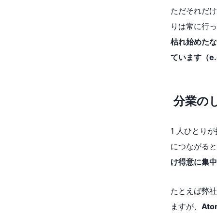
ただそれだけ
りは常に行ってい
枯れ始めたな
ています（e.g.
分業の
1 人ひとり
につながると
け得意に集中
たとえば弊社
ますが、
At