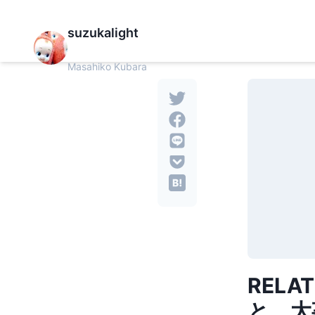
suzukalight
Masahiko Kubara
REL
と、大