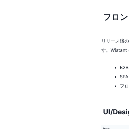
フロン
リリース済の
す。Wist
B2
SP
フロ
UI/Desi
type