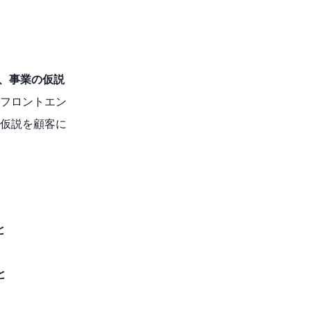
、事業の仮説
フロントエン
い仮説を顧客に
と
と