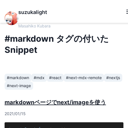
suzukalight
Masahiko Kubara
#markdown タグの付いた
Snippet
#markdown
#mdx
#react
#next-mdx-remote
#nextjs
#next-image
markdownページでnext/imageを使う
2021/01/15