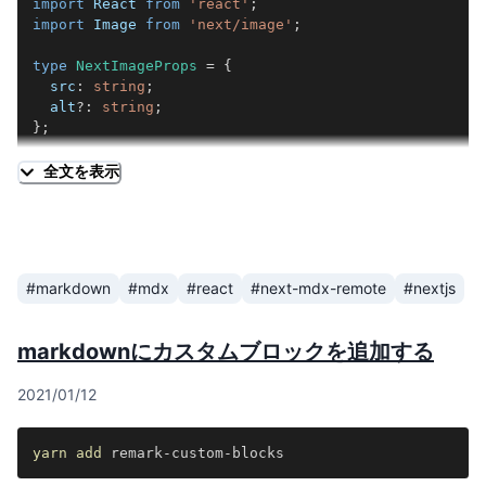
import
React
from
'react'
;
import
Image
from
'next/image'
;
type
NextImageProps
=
{
  src
:
string
;
  alt
?
:
string
;
}
;
export
const
NextImage
:
React
.
FC
<
NextImageProps
>
=
(
全文を表示
<
div
style
=
{
{
      display
:
'flex'
,
      position
:
'relative'
,
      justifyContent
:
'center'
,
#markdown
#mdx
#react
#next-mdx-remote
#nextjs
      alignItems
:
'center'
,
      width
:
'100%'
,
      height
:
'16em'
,
markdownにカスタムブロックを追加する
      marginBottom
:
'1.75em'
,
      backgroundColor
:
'#f7fafc'
,
2021/01/12
}
}
>
<
Image
{
...
props
}
src
=
{
src
}
alt
=
{
alt 
||
 src
}
lay
yarn
add
</
div
>
)
;