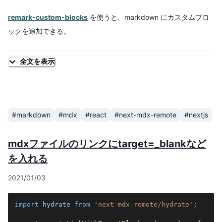
remark-custom-blocks
を使うと、markdown にカスタムブロ
markdown で利用する画像サイズは予測しづらいので、
ックを追加できる。
next/image の
を使い、動的にリクエストを変
layout="fill"
更してもらう。親コンテナ（のサイズ）が必要になるので、div で
全文を表示
import
remarkCustomBlocks
from
'remark-custom-blocks
wrap しておき、画像自身は
で枠に収
objectFit="contain"
const
getDefaultMdxOptions
=
(
)
=>
(
{
まるように設定した。
// ...
  remarkPlugins
:
[
[
#markdown
#mdx
#react
#next-mdx-remote
#nextjs
import
remarkUnwrapImages
from
'remark-unwrap-images
      remarkCustomBlocks
,
{
const
getDefaultMdxOptions
=
(
)
=>
(
{
        exercise
:
{
mdxファイルのリンクにtarget=_blankなど
// ...
          classes
:
'exercise'
,
  remarkPlugins
:
[
          title
:
'required'
,
を入れる
// ...
}
,
    remarkUnwrapImages
,
}
,
2021/01/03
]
,
]
,
}
)
;
]
,
}
)
;
import
hydrate
from
'next-mdx-remote/hydrate'
;