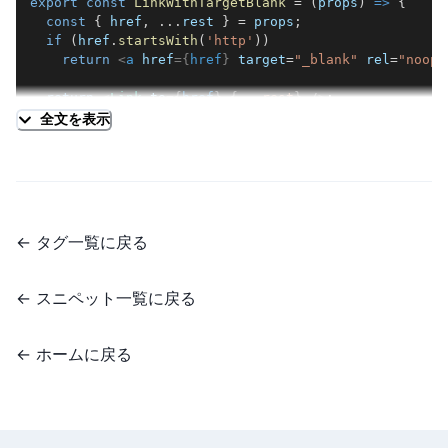
markdown のデフォルトだと、image を
で囲ってしまい、
p
p
export
const
LinkWithTargetBlank
=
(
props
)
=>
{
const
{
 href
,
...
rest 
}
=
 props
;
next-mdx-remote の mdxOptions に remarkCustomBlocks を追
の HTML 違反となってしまうため、
-> div
remark-unwrap-i
if
(
href
.
startsWith
(
'http'
)
)
加し、オプションを設定する。
でブロックにあてる
classes
で p を外す。next-mdx-remote の mdxOptions に
mages
return
<
a
href
=
{
href
}
target
=
"
_blank
"
rel
=
"
noope
CSS クラス名を、
でタイトル部分が必須かどうかを設定
title
remarkUnwrapImages を追加することで対応できる。
return
<
Link
to
=
{
href
}
{
...
rest
}
/>
;
できる。
}
;
全文を表示
references
hydrate
(
content
,
{
/* 
  components
:
{
next/image:
https://nextjs.org/docs/api-reference/nex
 * Custom Blocks
// ...
 */
    a
:
LinkWithTargetBlank
,
t/image
.exercise,
}
,
←
タグ一覧に戻る
layout-fill sample:
https://github.com/vercel/next.js/bl
.practice 
{
}
)
;
border
:
1
px
 solid 
#e2e8f0
;
ob/canary/examples/image-component/pages/layout
border-radius
:
0.5
em
;
←
スニペット一覧に戻る
-fill.js
margin-bottom
:
1.75
em
;
href が外部リンクの場合は、a タグで展開し、
target
remark-unwrap-images:
https://github.com/remarkjs/r
や
を付
="_blank"
rel="noopener noreferrer"
.custom-block-heading 
{
←
ホームに戻る
emark-unwrap-images
padding
:
0.5
em
1
em
;
与する
border-radius
:
0.5
em
0.5
em
0
0
;
href が内部リンクの場合は、
で展開する
next/link
font-size
:
1
em
;
font-weight
:
 bold
;
}