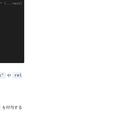
"
{
...
rest
}
/>
;
や
k"
rel
を付与する