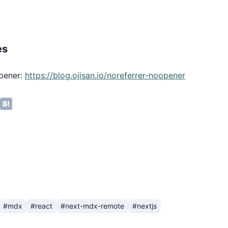
es
pener:
https://blog.ojisan.io/noreferrer-noopener
#mdx
#react
#next-mdx-remote
#nextjs