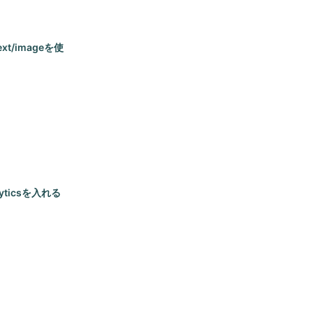
xt/imageを使
s
#next-image
-ref
alyticsを入れる
#react