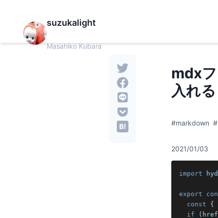
suzukalight
Masahiko Kubara
mdxフ
入れる
#markdown
#
2021/01/03
import
hyd
export
con
const
{
 
if
(
href