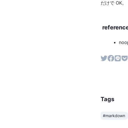
だけで OK。
referenc
noo
Tags
#markdown