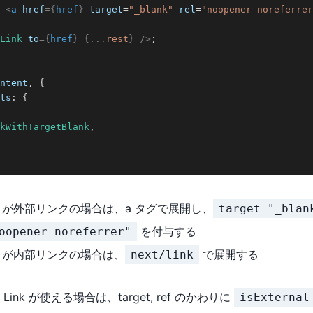
<
a
href
=
{
href
}
target
=
"
_blank
"
rel
=
"
noopener noreferrer
Link
to
=
{
href
}
{
...
rest
}
/>
;
ntent
,
{
ts
:
{
kWithTargetBlank
,
ef が外部リンクの場合は、a タグで展開し、
target="_blan
を付与する
oopener noreferrer"
ef が内部リンクの場合は、
で展開する
next/link
 の Link が使える場合は、target, ref のかわりに
isExternal