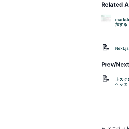
Related A
mark
加する
#markd
#next-m
📝
Next.
#nextjs
#
Prev/Next
📝
上スク
ヘッダ
#react
#
←
スニペッ