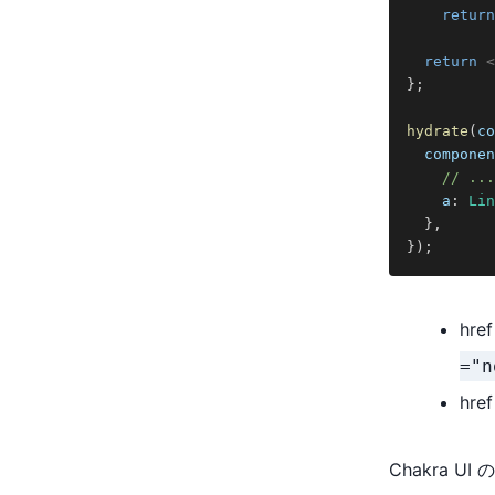
return
return
<
}
;
hydrate
(
co
  componen
// ...
    a
:
Lin
}
,
}
)
;
hr
="n
hr
Chakra UI