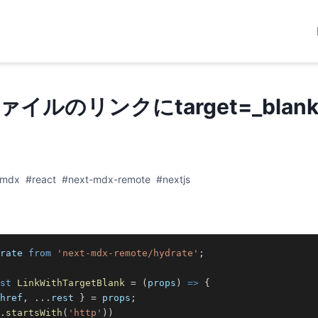
ァイルのリンクにtarget=_bla
mdx
#react
#next-mdx-remote
#nextjs
rate
from
'next-mdx-remote/hydrate'
;
st
LinkWithTargetBlank
=
(
props
)
=>
{
href
,
...
rest 
}
=
 props
;
.
startsWith
(
'http'
)
)