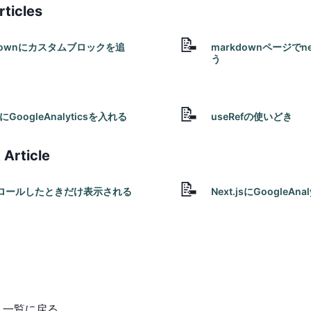
rticles
📝
downにカスタムブロックを追
markdownページでne
う
own
#mdx
#react
#markdown
#mdx
#react
dx-remote
#nextjs
#next-mdx-remote
#nextj
📝
jsにGoogleAnalyticsを入れる
useRefの使いどき
google-analytics
#react
#react
#react-hooks
#use
 Article
📝
ロールしたときだけ表示される
Next.jsにGoogleAn
#nextjs
#google-analytics
user-interface
#react-hooks
ト一覧に戻る