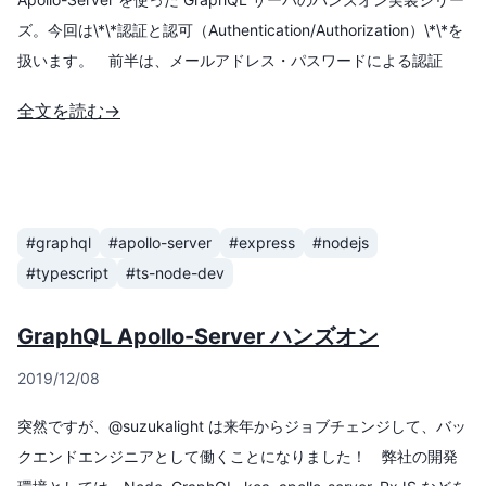
ズ。今回は\*\*認証と認可（Authentication/Authorization）\*\*を
扱います。 前半は、メールアドレス・パスワードによる認証
と、サインアップ処理を追加する手順です。
全文を読む→
JWT(jsonwebtoken)、bcrypt による暗号化、beforeCreate など
の Sequelize Hooks などを使用しています。 後半は、JWT + x-
token ヘッダ によるユ
#graphql
#apollo-server
#express
#nodejs
#typescript
#ts-node-dev
GraphQL Apollo-Server ハンズオン
2019/12/08
突然ですが、@suzukalight は来年からジョブチェンジして、バッ
クエンドエンジニアとして働くことになりました！ 弊社の開発