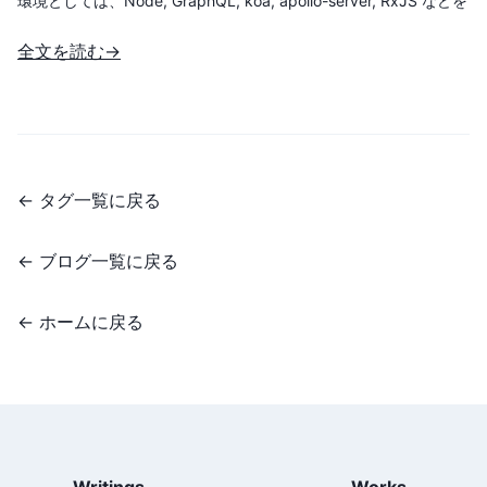
環境としては、Node, GraphQL, koa, apollo-server, RxJS などを
採用しているのですが、順次キャッチアップするとして、まずは
全文を読む→
基本中の基本からしっかり押さえておきたいと思い、GraphQL の
素振りを始めています。 Apollo-Server を使った GraphQL サー
バ
←
タグ一覧に戻る
←
ブログ一覧に戻る
←
ホームに戻る