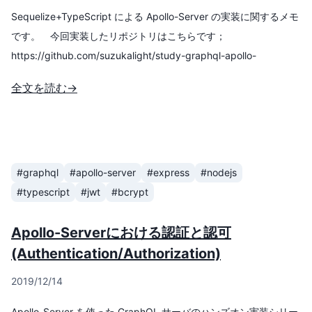
Sequelize+TypeScript による Apollo-Server の実装に関するメモ
です。 今回実装したリポジトリはこちらです；
https://github.com/suzukalight/study-graphql-apollo-
server/tree/master/src/12-ddd セットアップ 下記の環境で実
全文を読む→
践しました； Node v10 Apollo-Server v2.9 Sequelize v5
SQLite v3 パッケージのインスト
#graphql
#apollo-server
#express
#nodejs
#typescript
#jwt
#bcrypt
Apollo-Serverにおける認証と認可
(Authentication/Authorization)
2019/12/14
Apollo-Server を使った GraphQL サーバのハンズオン実装シリー