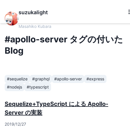
suzukalight
Masahiko Kubara
#apollo-server タグの付いた
Blog
#sequelize
#graphql
#apollo-server
#express
#nodejs
#typescript
Sequelize+TypeScript による Apollo-
Server の実装
2019/12/27