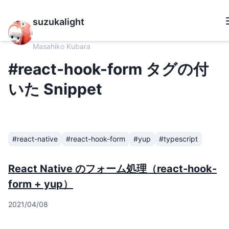
suzukalight
Masahiko Kubara
#react-hook-form タグの付
いた Snippet
#react-native
#react-hook-form
#yup
#typescript
React Native のフォーム処理（react-hook-
form + yup）
2021/04/08