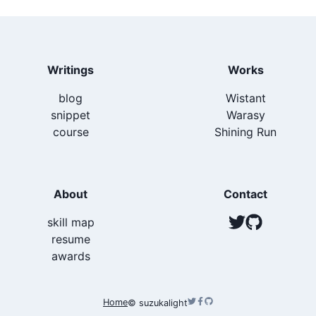
yarn でパッケージをインストールする；
yarn
add
Writings
Works
ベースになるテキスト入力コンポーネントの作成
blog
Wistant
snippet
Warasy
course
Shining Run
import
React
,
{
ReactNode
}
from
'react'
;
import
{
TextInput
as
RnTextInput
}
from
'react-nati
import
{
Typography
}
from
'../../atoms/Typography'
;
About
Contact
export
type
TextInputProps
=
TextInputStyledProps
&
  label
?
:
ReactNode
;
skill map
  value
?
:
any
;
resume
  onBlur
?
:
(
)
=>
void
;
  onChangeText
?
:
(
text
:
 string
)
=>
void
;
awards
}
;
export
const
TextInput
=
(
{
 label
,
...
props 
}
:
TextI
Home
©︎ suzukalight
return
(