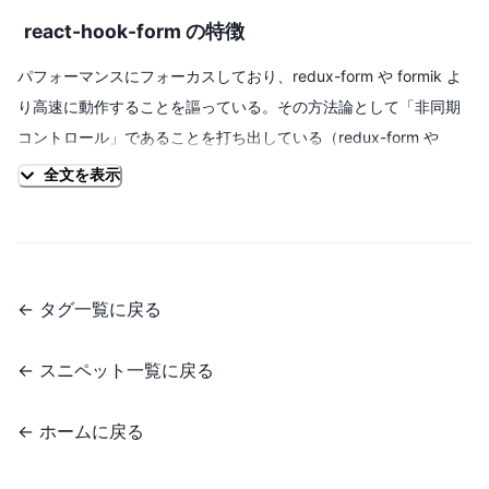
react-hook-form の特徴
パフォーマンスにフォーカスしており、redux-form や formik よ
り高速に動作することを謳っている。その方法論として「非同期
コントロール」であることを打ち出している（redux-form や
formik は同期型）。
全文を表示
値の保持については DOM 側にまかせ、その変更を
addEventListener を介して検知するという手法をとっている模
様。同期型だと値の変更ごとに書き換え（＝再レンダリング）が
←
タグ一覧に戻る
必要だったのに対し、非同期型の場合は値の変更そのものは DOM
処理のため、React による再レンダリングは発生しない。これに
←
スニペット一覧に戻る
よりマウント後の高速性を担保している。
←
ホームに戻る
インストール