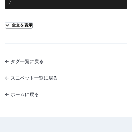
}
export
const
VStackStyled
=
 styled
.
View
`
display
:
 flex
;
flex-direction
:
 column
;
margin で画面端に寄せて、padding で中央に戻す。
justify-content
:
 space-between
;
全文を表示
align-items
:
 center
;
`
;
発生した現象
export
type
VStackProps
=
{
例えば記事ページにおいて横幅を 40em で固定してあるときに、
  children
?
:
ReactNode
;
記事内部の画像やコードなどを全幅で表示したいような場合。
}
;
po
←
タグ一覧に戻る
を指定する方法だと、height がわかってないとダメなの
sition
export
const
VStack
=
(
{
 children 
}
:
VStackProps
)
=>
で使えない。
←
スニペット一覧に戻る
変数を使う
具体的な手法
←
ホームに戻る
props を args とした関数を使うと、props を取り出すことができ
<
div
class
=
"
content
"
>
る。この値を加工して CSS として有効な値に変換する
<
div
class
=
"
inner
"
>
<
div
class
=
"
full
"
>
ここを画面幅いっぱいにしたい
</
div
>
</
div
>
import
React
,
{
ReactNode
}
from
'react'
;
</
div
>