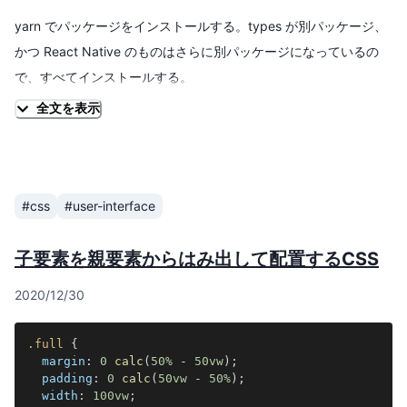
yarn でパッケージをインストールする。types が別パッケージ、
かつ React Native のものはさらに別パッケージになっているの
で、すべてインストールする。
全文を表示
yarn
add
yarn
add
#css
#user-interface
React Native のコンポーネントをスタイリングす
る
子要素を親要素からはみ出して配置するCSS
を import し、それを経由してスタイリングしたいコン
styled
2020/12/30
ポーネントを指定する。スタイリングには CSS 構文が利用でき
る。
.full
{
margin
:
0
calc
(
50
%
-
50
vw
)
;
padding
:
0
calc
(
50
vw
-
50
%
)
;
import
React
,
{
ReactNode
}
from
'react'
;
width
:
100
vw
;
import
styled
from
'styled-components/native'
;