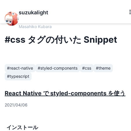
suzukalight
Masahiko Kubara
#css タグの付いた Snippet
#react-native
#styled-components
#css
#theme
#typescript
React Native で styled-components を使う
2021/04/06
インストール