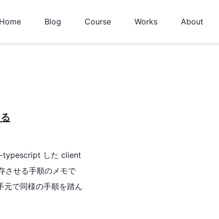
Home
Blog
Course
Works
About
くる
ypescript した client
を共存させる手順のメモで
成品 手元で同様の手順を踏ん
ください。