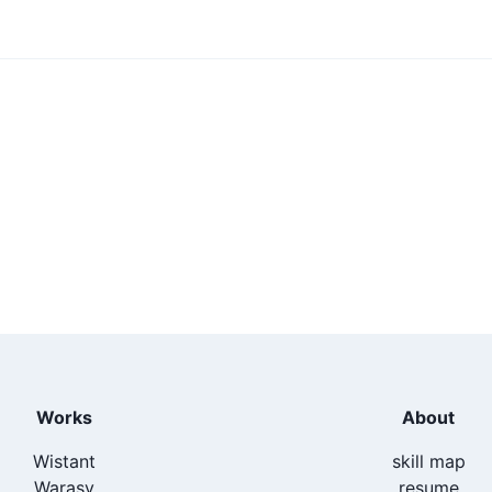
Works
About
Wistant
skill map
Warasy
resume