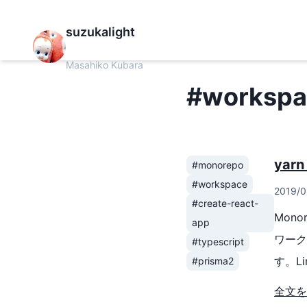
suzukalight
Masahiko Kubara
#worksp
yar
#monorepo
#workspace
2019/0
#create-react-
Monor
app
ワーク
#typescript
す。L
#prisma2
だリポ
全文を
https: