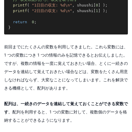
printf
(
"1日目の収支: %d\n"
,
 shuushi
[
0
]
)
;
printf
(
"2日目の収支: %d\n"
,
 shuushi
[
1
]
)
;
return
0
;
}
前回までにたくさんの変数を利用してきました。これら変数には、
1 つの変数につき 1 つの情報のみを記憶できるとお伝えしました。
ですが、複数の情報を一度に覚えておきたい場合、とくに一続きの
データを連結して覚えておきたい場合などは、変数をたくさん用意
しなければならず、大変なことになってしまいます。これを解決で
きる機構として、配列があります。
配列は、一続きのデータを連結して覚えておくことができる変数で
す
。配列を利用すると、1 つの変数に対して、複数個のデータを格
納することができるようになります。