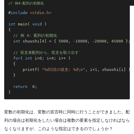
例4-配列の初期化
#
include
<stdio.h>
int
main
(
void
)
{
// 例 4: 配列の初期化
int
 shuushi
[
4
]
=
{
5000
,
-
10000
,
-
20000
,
45000
}
;
// 収支表配列から、収支を取り出す
for
(
int
 i
=
0
;
 i
<
4
;
 i
++
)
{
printf
(
"%d日目の収支: %d\n"
,
 i
+
1
,
 shuushi
[
i
]
)
;
}
return
0
;
}
変数の初期化は、変数の宣言時に同時に行うことができました。配
列の場合は初期化をしたい場合は複数の要素を指定しなければなら
なくなりますが、このような指定はできるのでしょうか？