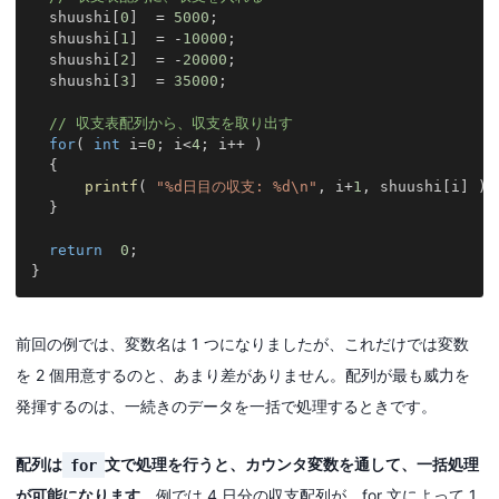
  shuushi
[
0
]
=
5000
;
  shuushi
[
1
]
=
-
10000
;
  shuushi
[
2
]
=
-
20000
;
  shuushi
[
3
]
=
35000
;
// 収支表配列から、収支を取り出す
for
(
int
 i
=
0
;
 i
<
4
;
 i
++
)
{
printf
(
"%d日目の収支: %d\n"
,
 i
+
1
,
 shuushi
[
i
]
)
;
}
return
0
;
}
前回の例では、変数名は 1 つになりましたが、これだけでは変数
を 2 個用意するのと、あまり差がありません。配列が最も威力を
発揮するのは、一続きのデータを一括で処理するときです。
配列は
文で処理を行うと、カウンタ変数を通して、一括処理
for
が可能になります
。例では 4 日分の収支配列が、for 文によって 1