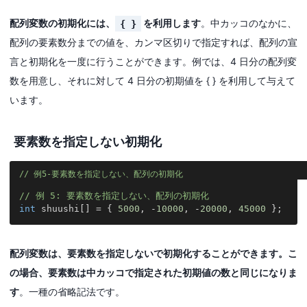
配列変数の初期化には、
を利用します
。中カッコのなかに、
{ }
配列の要素数分までの値を、カンマ区切りで指定すれば、配列の宣
言と初期化を一度に行うことができます。例では、4 日分の配列変
数を用意し、それに対して 4 日分の初期値を { } を利用して与えて
います。
要素数を指定しない初期化
例5-要素数を指定しない、配列の初期化
// 例 5: 要素数を指定しない、配列の初期化
int
 shuushi
[
]
=
{
5000
,
-
10000
,
-
20000
,
45000
}
;
配列変数は、要素数を指定しないで初期化することができます。こ
の場合、要素数は中カッコで指定された初期値の数と同じになりま
す
。一種の省略記法です。