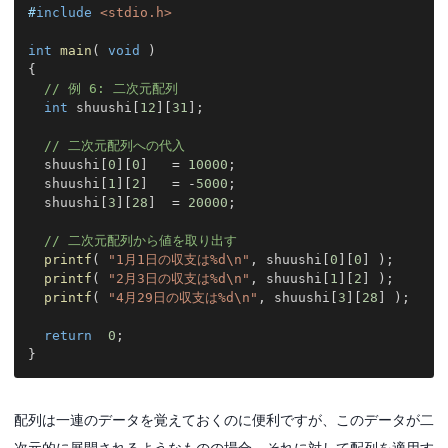
#
include
<stdio.h>
int
main
(
void
)
{
// 例 6: 二次元配列
int
 shuushi
[
12
]
[
31
]
;
// 二次元配列への代入
  shuushi
[
0
]
[
0
]
=
10000
;
  shuushi
[
1
]
[
2
]
=
-
5000
;
  shuushi
[
3
]
[
28
]
=
20000
;
// 二次元配列から値を取り出す
printf
(
"1月1日の収支は%d\n"
,
 shuushi
[
0
]
[
0
]
)
;
printf
(
"2月3日の収支は%d\n"
,
 shuushi
[
1
]
[
2
]
)
;
printf
(
"4月29日の収支は%d\n"
,
 shuushi
[
3
]
[
28
]
)
;
return
0
;
}
配列は一連のデータを覚えておくのに便利ですが、このデータが二
次元的に展開されるようなものの場合、それに対して配列を適用す