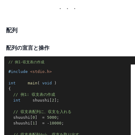
配列
配列の宣言と操作
例1-収支表の作成
#
include
<stdio.h>
int
main
(
void
)
{
// 例1: 収支表の作成
int
     shuushi
[
2
]
;
// 収支表配列に、収支を入れる
  shuushi
[
0
]
=
5000
;
  shuushi
[
1
]
=
-
10000
;
// 収支表配列から、収支を取り出す