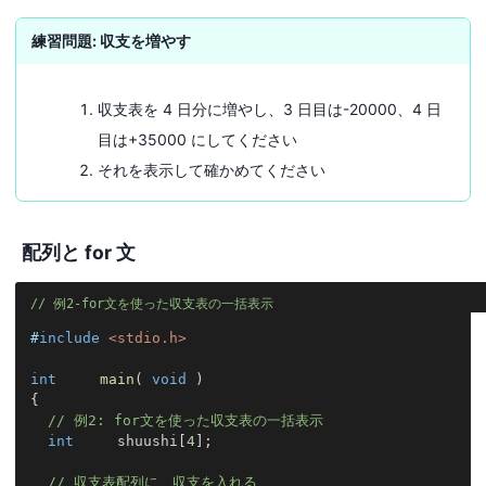
練習問題: 収支を増やす
収支表を 4 日分に増やし、3 日目は-20000、4 日
目は+35000 にしてください
それを表示して確かめてください
配列と for 文
例2-for文を使った収支表の一括表示
#
include
<stdio.h>
int
main
(
void
)
{
// 例2: for文を使った収支表の一括表示
int
     shuushi
[
4
]
;
// 収支表配列に、収支を入れる