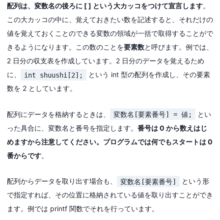
配列は、変数名の後ろに
[ ]
という大カッコをつけて宣言します
。
この大カッコの中に、覚えておきたい数を記述すると、それだけの
値を覚えておくことのできる変数の領域が一括で取得することがで
きるようになります。この数のことを
要素数
と呼びます。例では、
2 日分の収支表を作成しています。2 日分のデータを覚えるため
に、
という int 型の配列を作成し、その要素
int shuushi[2];
数を 2 としています。
配列にデータを格納するときは、
とい
変数名[要素番号] = 値;
った具合に、変数名と番号を指定します。
番号は 0 から数えはじ
めますから注意してください。プログラムでは何でもスタートは 0
番からです
。
配列からデータを取り出す場合も、
という形
変数名[要素番号]
で指定すれば、その位置に格納されている値を取り出すことができ
ます。例では printf 関数でそれを行っています。