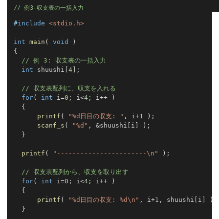
例3-収支表の一括入力
#
include
<stdio.h>
int
main
(
void
)
{
// 例 3: 収支表の一括入力
int
 shuushi
[
4
]
;
// 収支表配列に、収支を入れる
for
(
int
 i
=
0
;
 i
<
4
;
 i
++
)
{
printf
(
"%d日目の収支: "
,
 i
+
1
)
;
scanf_s
(
"%d"
,
&
shuushi
[
i
]
)
;
}
printf
(
"-----------------------\n"
)
;
// 収支表配列から、収支を取り出す
for
(
int
 i
=
0
;
 i
<
4
;
 i
++
)
{
printf
(
"%d日目の収支: %d\n"
,
 i
+
1
,
 shuushi
[
i
]
)
;
}